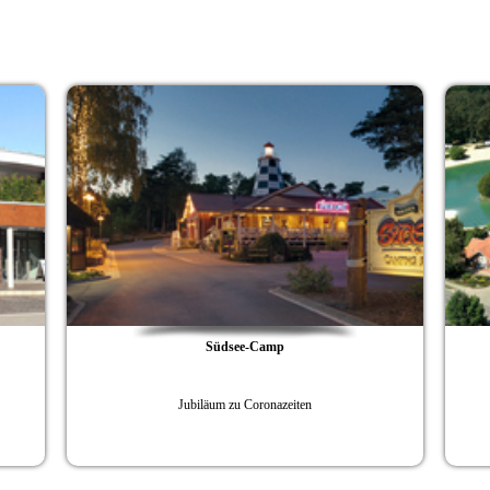
Südsee-Camp
Jubiläumsjahr mit zahlreichen 
läum zu Coronazeiten
Südsee-Camp feiert sein 50-jährige