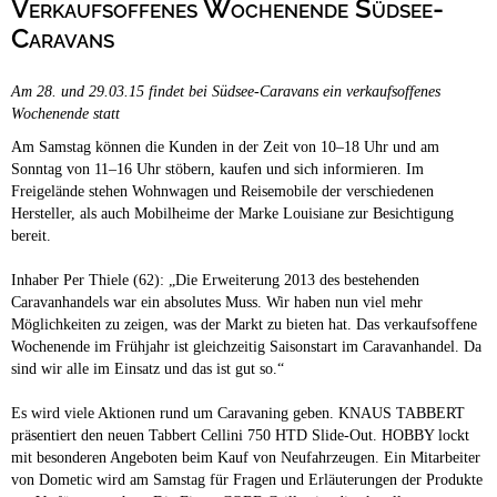
Verkaufsoffenes Wochenende Südsee-
Campingplätze
Barrierefreie Campingplätze
Caravans
Camping & Caravan
Am 28. und 29.03.15 findet bei Südsee-Caravans ein verkaufsoffenes
Touristik
Wochenende statt
Am Samstag können die Kunden in der Zeit von 10–18 Uhr und am
Sonntag von 11–16 Uhr stöbern, kaufen und sich informieren. Im
Freigelände stehen Wohnwagen und Reisemobile der verschiedenen
Hersteller, als auch Mobilheime der Marke Louisiane zur Besichtigung
bereit.
Inhaber Per Thiele (62): „Die Erweiterung 2013 des bestehenden
Caravanhandels war ein absolutes Muss. Wir haben nun viel mehr
Möglichkeiten zu zeigen, was der Markt zu bieten hat. Das verkaufsoffene
Wochenende im Frühjahr ist gleichzeitig Saisonstart im Caravanhandel. Da
sind wir alle im Einsatz und das ist gut so.“
Es wird viele Aktionen rund um Caravaning geben. KNAUS TABBERT
präsentiert den neuen Tabbert Cellini 750 HTD Slide-Out. HOBBY lockt
mit besonderen Angeboten beim Kauf von Neufahrzeugen. Ein Mitarbeiter
von Dometic wird am Samstag für Fragen und Erläuterungen der Produkte