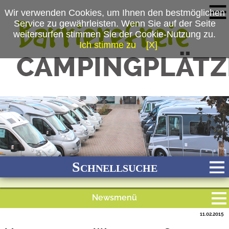
Wir verwenden Cookies, um Ihnen den bestmöglichen
Service zu gewährleisten. Wenn Sie auf der Seite
weitersurfen stimmen Sie der Cookie-Nutzung zu.
Ich stimme zu
[X]
(c) www.suedsee-caravans.de
Schnellsuche
Newsmenü
Bach
Fluss
Meer
Gebirge
See
Wald/Wiesen
11.02.2015
Alle Meldungen
Stadtnah
Ganzjährig geöffnet