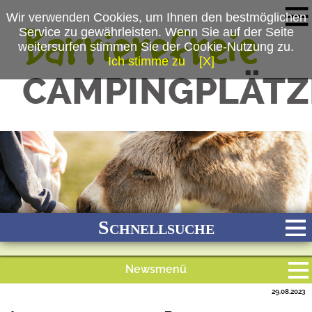
Wir verwenden Cookies, um Ihnen den bestmöglichen
Service zu gewährleisten. Wenn Sie auf der Seite
weitersurfen stimmen Sie der Cookie-Nutzung zu.
Ich stimme zu
[X]
(c) Freizeitpark Klaukenhof
Schnellsuche
Newsmenü
Bach
Fluss
Meer
Gebirge
See
Wald/Wiesen
29.08.2023
Alle Meldungen
Stadtnah
Ganzjährig geöffnet