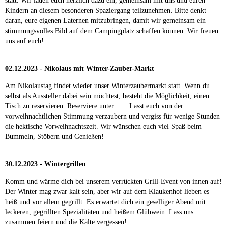
statt. Wir laden euch herzlich dazu ein, gemeinsam mit uns und euren
Kindern an diesem besonderen Spaziergang teilzunehmen. Bitte denkt
daran, eure eigenen Laternen mitzubringen, damit wir gemeinsam ein
stimmungsvolles Bild auf dem Campingplatz schaffen können. Wir freuen
uns auf euch!
02.12.2023 - Nikolaus mit Winter-Zauber-Markt
Am Nikolaustag findet wieder unser Winterzaubermarkt statt. Wenn du
selbst als Aussteller dabei sein möchtest, besteht die Möglichkeit, einen
Tisch zu reservieren. Reserviere unter: …. Lasst euch von der
vorweihnachtlichen Stimmung verzaubern und vergiss für wenige Stunden
die hektische Vorweihnachtszeit. Wir wünschen euch viel Spaß beim
Bummeln, Stöbern und Genießen!
30.12.2023 - Wintergrillen
Komm und wärme dich bei unserem verrückten Grill-Event von innen auf!
Der Winter mag zwar kalt sein, aber wir auf dem Klaukenhof lieben es
heiß und vor allem gegrillt. Es erwartet dich ein geselliger Abend mit
leckeren, gegrillten Spezialitäten und heißem Glühwein. Lass uns
zusammen feiern und die Kälte vergessen!