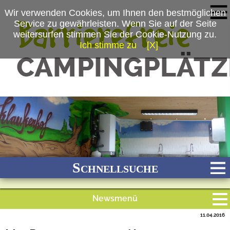
Wir verwenden Cookies, um Ihnen den bestmöglichen
Service zu gewährleisten. Wenn Sie auf der Seite
weitersurfen stimmen Sie der Cookie-Nutzung zu.
Ich stimme zu
[X]
Schnellsuche
Newsmenü
Bach
Fluss
Meer
Gebirge
See
Wald/Wiesen
11.04.2016
Alle Meldungen
Stadtnah
Ganzjährig geöffnet