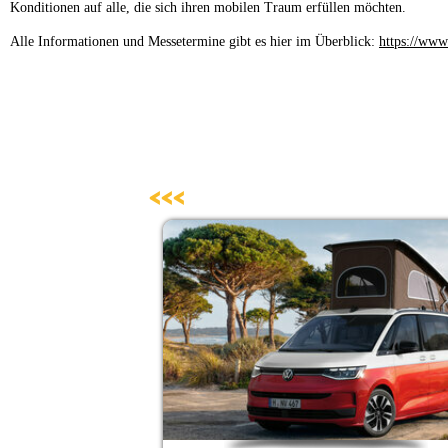
Konditionen auf alle, die sich ihren mobilen Traum erfüllen möchten.
Alle Informationen und Messetermine gibt es hier im Überblick:
https://www
<<<
ismuspreis
zt Rekorde
 European
t erstes
um. Mehr
ekannt
 Award
g.