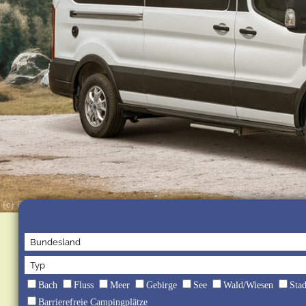
(c) EuroCaravaning GmbH & Co. KG
Bach
Fluss
Meer
Gebirge
See
Wald/Wiesen
Sta
Barrierefreie Campingplätze