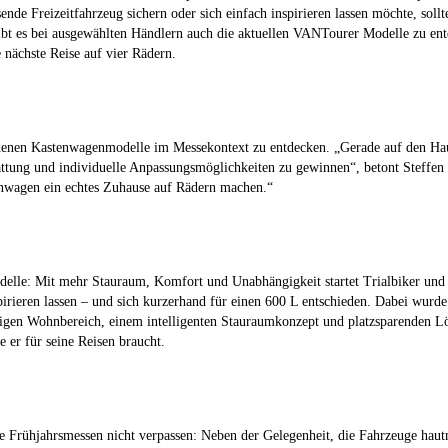
nde Freizeitfahrzeug sichern oder sich einfach inspirieren lassen möchte, soll
bt es bei ausgewählten Händlern auch die aktuellen VANTourer Modelle zu e
 nächste Reise auf vier Rädern.
iedenen Kastenwagenmodelle im Messekontext zu entdecken. „Gerade auf den Hau
tattung und individuelle Anpassungsmöglichkeiten zu gewinnen“, betont Steffe
tenwagen ein echtes Zuhause auf Rädern machen.“
delle: Mit mehr Stauraum, Komfort und Unabhängigkeit startet Trialbiker un
rieren lassen – und sich kurzerhand für einen 600 L entschieden. Dabei wurd
ügigen Wohnbereich, einem intelligenten Stauraumkonzept und platzsparenden L
e er für seine Reisen braucht.
e Frühjahrsmessen nicht verpassen: Neben der Gelegenheit, die Fahrzeuge hautn