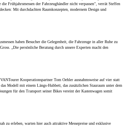
te die Frühjahrsmessen der Fahrzeughändler nicht verpassen“, verrät Steffen
ntdecken: Mit durchdachten Raumkonzepten, modernem Design und
smessen haben Besucher die Gelegenheit, die Fahrzeuge in aller Ruhe zu
n Gross. „Die persönliche Beratung durch unsere Experten macht den
d VANTourer Kooperationspartner Tom Oehler ausnahmsweise auf vier statt
e das Modell mit einem Längs-Hubbett, das zusätzlichen Stauraum unter dem
ösungen für den Transport seiner Bikes vereint der Kastenwagen somit
ah zu erleben, warten hier auch attraktive Messepreise und exklusive