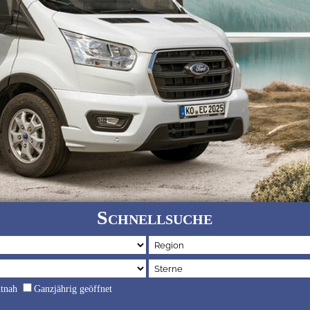
Schnellsuche
dtnah
Ganzjährig geöffnet