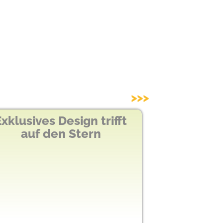
>>>
ign trifft
40 Jahre dwt Zelte
Stern