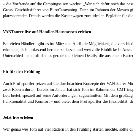
– die Vorfreude auf die Campingsaison wächst. „Wer sich dafür noch das passe
Gross, Geschäftsführer von EuroCaravaning. Denn im Rahmen der Messen gi
platzsparenden Details werden die Kastenwagen zum idealen Begleiter für die
VANTourer live auf Händler-Hausmessen erleben
Bei vielen Händlern gibt es im März und April die Möglichkeit, die versch
erkunden, sich umfassend beraten zu lassen und wertvolle Einblicke in Auss
Unterschied – und oft sind es gerade die kleinen Details, die aus einem Kas
Fit für den Frühling
Auch Profisportler setzen auf die durchdachten Konzepte der VANTourer Mo
zwei Rädern durch. Bereits im Januar hat sich Tom im Rahmen der CMT inspi
Bett bietet, speziell auf seine Anforderungen zugeschnitten. Mit dem großz
Funktionalität und Komfort – und bietet dem Profisportler die Flexibilität, di
Jetzt live erleben
Wer genau wie Tom auf vier Rädern in den Frühling starten möchte, sollte di