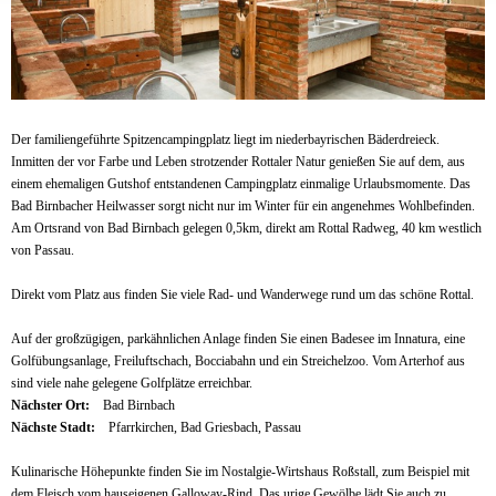
Der familiengeführte Spitzencampingplatz liegt im niederbayrischen Bäderdreieck.
Inmitten der vor Farbe und Leben strotzender Rottaler Natur genießen Sie auf dem, aus
einem ehemaligen Gutshof entstandenen Campingplatz einmalige Urlaubsmomente. Das
Bad Birnbacher Heilwasser sorgt nicht nur im Winter für ein angenehmes Wohlbefinden.
Am Ortsrand von Bad Birnbach gelegen 0,5km, direkt am Rottal Radweg, 40 km westlich
von Passau.
Direkt vom Platz aus finden Sie viele Rad- und Wanderwege rund um das schöne Rottal.
Auf der großzügigen, parkähnlichen Anlage finden Sie einen Badesee im Innatura, eine
Golfübungsanlage, Freiluftschach, Bocciabahn und ein Streichelzoo. Vom Arterhof aus
sind viele nahe gelegene Golfplätze erreichbar.
Nächster Ort:
Bad Birnbach
Nächste Stadt:
Pfarrkirchen, Bad Griesbach, Passau
Kulinarische Höhepunkte finden Sie im Nostalgie-Wirtshaus Roßstall, zum Beispiel mit
dem Fleisch vom hauseigenen Galloway-Rind. Das urige Gewölbe lädt Sie auch zu