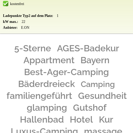
kostenfrei
Ladepunkte Typ2 auf dem Platz:
1
kW max.:
22
Anbieter:
E.ON
5-Sterne
AGES-Badekur
Appartment
Bayern
Best-Ager-Camping
Bäderdreieck
Camping
familiengeführt
Gesundheit
glamping
Gutshof
Hallenbad
Hotel
Kur
Luxus-Camping
massage