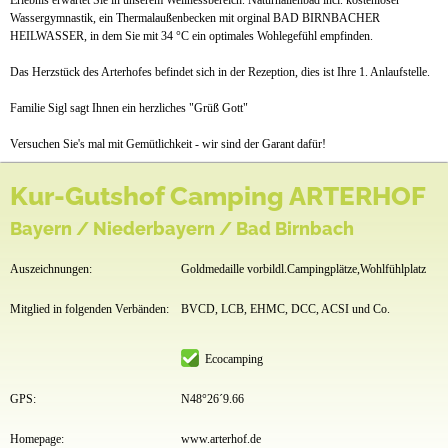
Erlebnis erwartet Sie in unserem Wellnessbereich. Naturhallenbad incl. kostenloser
Wassergymnastik, ein Thermalaußenbecken mit orginal BAD BIRNBACHER
HEILWASSER, in dem Sie mit 34 °C ein optimales Wohlegefühl empfinden.
Das Herzstück des Arterhofes befindet sich in der Rezeption, dies ist Ihre 1. Anlaufstelle.
Familie Sigl sagt Ihnen ein herzliches "Grüß Gott"
Versuchen Sie's mal mit Gemütlichkeit - wir sind der Garant dafür!
Kur-Gutshof Camping ARTERHOF
Bayern / Niederbayern / Bad Birnbach
Auszeichnungen:
Goldmedaille vorbildl.Campingplätze,Wohlfühlplatz
Mitglied in folgenden Verbänden:
BVCD, LCB, EHMC, DCC, ACSI und Co.
Ecocamping
GPS:
N48°26´9.66
Homepage:
www.arterhof.de