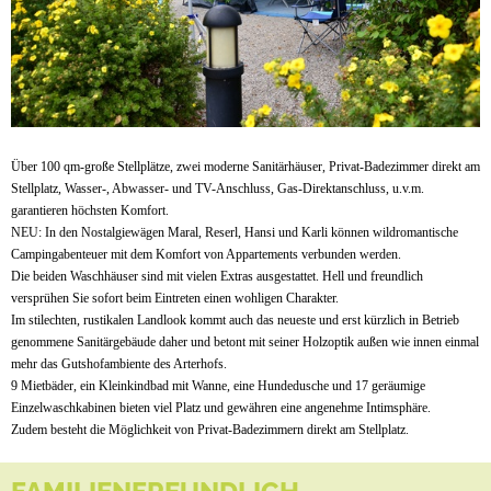
Über 100 qm-große Stellplätze, zwei moderne Sanitärhäuser, Privat-Badezimmer direkt am
Stellplatz, Wasser-, Abwasser- und TV-Anschluss, Gas-Direktanschluss, u.v.m.
garantieren höchsten Komfort.
NEU: In den Nostalgiewägen Maral, Reserl, Hansi und Karli können wildromantische
Campingabenteuer mit dem Komfort von Appartements verbunden werden.
Die beiden Waschhäuser sind mit vielen Extras ausgestattet. Hell und freundlich
versprühen Sie sofort beim Eintreten einen wohligen Charakter.
Im stilechten, rustikalen Landlook kommt auch das neueste und erst kürzlich in Betrieb
genommene Sanitärgebäude daher und betont mit seiner Holzoptik außen wie innen einmal
mehr das Gutshofambiente des Arterhofs.
9 Mietbäder, ein Kleinkindbad mit Wanne, eine Hundedusche und 17 geräumige
Einzelwaschkabinen bieten viel Platz und gewähren eine angenehme Intimsphäre.
Zudem besteht die Möglichkeit von Privat-Badezimmern direkt am Stellplatz.