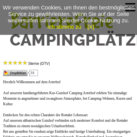
Wir verwenden Cookies, um Ihnen den bestmöglichen
Service zu gewährleisten. Wenn Sie auf der Seite
weitersurfen stimmen Sie der Cookie-Nutzung zu.
Ich stimme zu
[X]
Campingplatzmenü
Kur-Gutshof Camping ARTERHOF
Platzdaten
Sterne (DTV)
Anfahrt
News
Herzlich Willkommen auf dem Arterhof
Auf unserem familiengeführten Kur-Gutshof Camping Arterhof erleben Sie einmalige
Momente in angenehmer und zwangloser Atmosphäre, bei Camping-Wohnen, Kuren und
Kultur.
Entdecken Sie den echten Charakter der Rottaler Lebensart.
Auf unserem altbairischen Gutshof verbinden sich moderner Komfort und die Rottaler
Tradition zu einem nostalgischen Urlaubserlebnis.
Bei uns genießen Sie rundum urige Einblicke und lustige Unterhaltung. Ein einzigartiges