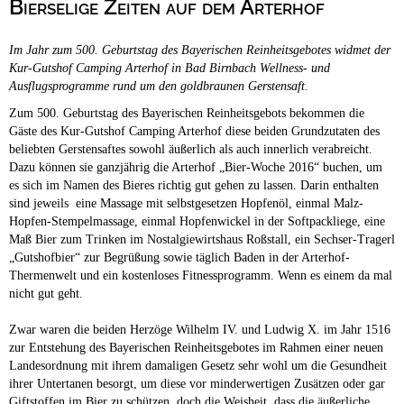
Bierselige Zeiten auf dem Arterhof
Campingplätze
Barrierefreie Campingplätze
Im Jahr zum 500. Geburtstag des Bayerischen Reinheitsgebotes widmet der
Camping & Caravan
Kur-Gutshof Camping Arterhof in Bad Birnbach Wellness- und
Ausflugsprogramme rund um den goldbraunen Gerstensaft.
Touristik
Zum 500. Geburtstag des Bayerischen Reinheitsgebots bekommen die
Gäste des Kur-Gutshof Camping Arterhof diese beiden Grundzutaten des
beliebten Gerstensaftes sowohl äußerlich als auch innerlich verabreicht.
Dazu können sie ganzjährig die Arterhof „Bier-Woche 2016“ buchen, um
es sich im Namen des Bieres richtig gut gehen zu lassen. Darin enthalten
sind jeweils eine Massage mit selbstgesetzen Hopfenöl, einmal Malz-
Hopfen-Stempelmassage, einmal Hopfenwickel in der Softpackliege, eine
Maß Bier zum Trinken im Nostalgiewirtshaus Roßstall, ein Sechser-Tragerl
„Gutshofbier“ zur Begrüßung sowie täglich Baden in der Arterhof-
Thermenwelt und ein kostenloses Fitnessprogramm. Wenn es einem da mal
nicht gut geht.
Zwar waren die beiden Herzöge Wilhelm IV. und Ludwig X. im Jahr 1516
zur Entstehung des Bayerischen Reinheitsgebotes im Rahmen einer neuen
Landesordnung mit ihrem damaligen Gesetz sehr wohl um die Gesundheit
ihrer Untertanen besorgt, um diese vor minderwertigen Zusätzen oder gar
Giftstoffen im Bier zu schützen, doch die Weisheit, dass die äußerliche