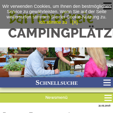
Wir verwenden Cookies, um Ihnen den bestmöglichen
Service zu gewährleisten. Wenn Sie auf der Seite
weitersurfen stimmen Sie der Cookie-Nutzung zu.
Ich stimme zu
[X]
(c) Kur-Gutshof Camping Arterhof
Schnellsuche
Newsmenü
Bach
Fluss
Meer
Gebirge
See
Wald/Wiesen
31.05.2016
Alle Meldungen
Stadtnah
Ganzjährig geöffnet