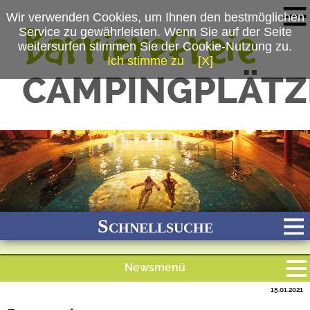
Wir verwenden Cookies, um Ihnen den bestmöglichen
Service zu gewährleisten. Wenn Sie auf der Seite
weitersurfen stimmen Sie der Cookie-Nutzung zu.
Ich stimme zu
[X]
(c) Kur-Gutshof Camping Arterhof
Schnellsuche
Newsmenü
Bach
Fluss
Meer
Gebirge
See
Wald/Wiesen
15.01.2021
Alle Meldungen
Stadtnah
Ganzjährig geöffnet