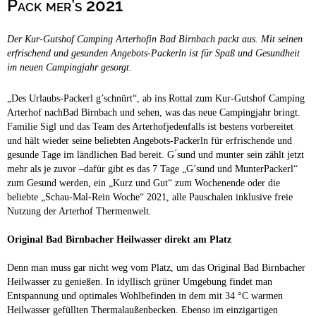
Pack mer’s 2021
Campingplätze
Barrierefreie Campingplätze
Der Kur-Gutshof Camping Arterhofin Bad Birnbach packt aus. Mit seinen
Camping & Caravan
erfrischend und gesunden Angebots-Packerln ist für Spaß und Gesundheit
im neuen Campingjahr gesorgt.
Touristik
„Des Urlaubs-Packerl g’schnürt“, ab ins Rottal zum Kur-Gutshof Camping
Arterhof nachBad Birnbach und sehen, was das neue Campingjahr bringt.
Familie Sigl und das Team des Arterhofjedenfalls ist bestens vorbereitet
und hält wieder seine beliebten Angebots-Packerln für erfrischende und
gesunde Tage im ländlichen Bad bereit. G ́sund und munter sein zählt jetzt
mehr als je zuvor –dafür gibt es das 7 Tage „G’sund und MunterPackerl“
zum Gesund werden, ein „Kurz und Gut“ zum Wochenende oder die
beliebte „Schau-Mal-Rein Woche“ 2021, alle Pauschalen inklusive freie
Nutzung der Arterhof Thermenwelt.
Original Bad Birnbacher Heilwasser direkt am Platz
Denn man muss gar nicht weg vom Platz, um das Original Bad Birnbacher
Heilwasser zu genießen. In idyllisch grüner Umgebung findet man
Entspannung und optimales Wohlbefinden in dem mit 34 °C warmen
Heilwasser gefüllten Thermalaußenbecken. Ebenso im einzigartigen