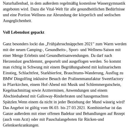
Naturhallenbad, in dem außerdem regelmäßig kostenlose Wassergymnastik
angeboten wird. Dazu die Vital-Welt für alle gesundheitlichen Bedürfnisse
und eine Portion Wellness zur Abrundung der körperlich und seelischen
Ausgeglichenheit.
Voll Lebenslust gepackt
Ganz besonders lockt das „Frühjahrsschnäppchen 2021“ zum Warm werden
mit der neuen Camping-, Gesundheits-, Sport- und Wellness-Saison mit
einer Menge Erlebnis und Gesundheitsanwendungen. Da darf nach
Herzenslust geschlemmt, gesportelt und ausgeflogen werden. So kommt
man richtig in Schwung mit einem Begrüßungsabend mit kulinarischem
Einstieg, Schlachtfest, Starkbierfest, Brauchtums-Wanderung, Ausflug zu
BMW Dingolfing inklusive Besuch der Pralinenmanufaktur Sweetfactory
in Pfarrkirchen, einem Hof-Abend mit Musik und Schlemmergutschein,
Kegelnachmittag sowie Arztterminen, Anwendungen und einem
Abschiedsabend mit Galloway-Rinderbraten und hausgemachten
Spätzlen.Wenn einem da nicht in jeder Beziehung der Mund wässrig wird!
Das Angebot ist gültig vom 06.03. bis 27.03.2021. Kombinierbar ist das
Ganze außerdem mit einer offenen Badekur und Behandlungen auf Rezept
(auch vom Arzt) oder mit Pauschalangeboten für Rücken-und
Gelenkserkrankungen.