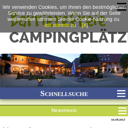
Wir verwenden Cookies, um Ihnen den bestmöglichen
Service zu gewährleisten. Wenn Sie auf der Seite
weitersurfen stimmen Sie der Cookie-Nutzung zu.
Ich stimme zu
[X]
(c) Kur-Gutshof Camping Arterhof
Schnellsuche
Newsmenü
Bach
Fluss
Meer
Gebirge
See
Wald/Wiesen
04.08.2017
Alle Meldungen
Stadtnah
Ganzjährig geöffnet