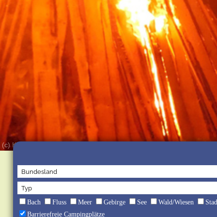
(c) Kur-Gutshof Camping Arterhof, Familie Sigl
Bach
Fluss
Meer
Gebirge
See
Wald/Wiesen
Sta
Barrierefreie Campingplätze