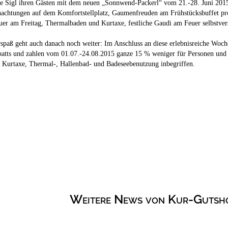
ie Sigl ihren Gästen mit dem neuen „Sonnwend-Packerl“ vom 21.-28. Juni 201
nachtungen auf dem Komfortstellplatz, Gaumenfreuden am Frühstücksbuffet p
r am Freitag, Thermalbaden und Kurtaxe, festliche Gaudi am Feuer selbstverstä
paß geht auch danach noch weiter: Im Anschluss an diese erlebnisreiche Woch
tts und zahlen vom 01.07.-24.08.2015 ganze 15 % weniger für Personen und St
, Kurtaxe, Thermal-, Hallenbad- und Badeseebenutzung inbegriffen.
Weitere News von Kur-Guts