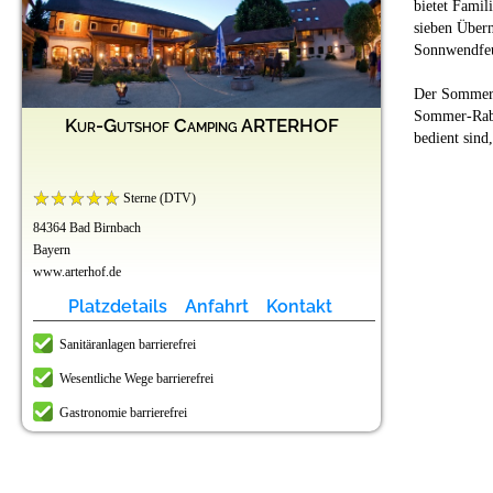
bietet Famil
sieben Über
Sonnwendfeue
Der Sommers
Sommer-Raba
Kur-Gutshof Camping ARTERHOF
bedient sind
Sterne (DTV)
84364 Bad Birnbach
Bayern
www.arterhof.de
Platzdetails
Anfahrt
Kontakt
Sanitäranlagen barrierefrei
Wesentliche Wege barrierefrei
Gastronomie barrierefrei