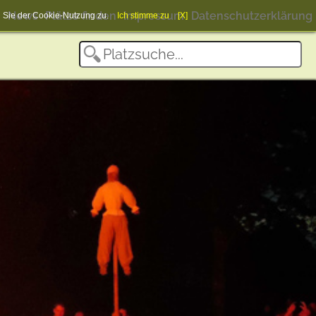
News
Plätze finden
Impressum
Datenschutzerklärung
en Sie der Cookie-Nutzung zu.
Ich stimme zu
[X]