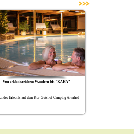
>>>
Von erlebnisreichem Wandern bis "KAHA"
Gr
undes Erlebnis auf dem Kur-Gutshof Camping Arterhof
Kur-Gutshof Camping Ar