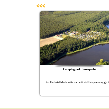
<<<
seinen Gästen einige
b verbinden
Campingpark Buntspecht
er Havelregion unter dem
eine Camper zu Spiel und
Den Herbst-Urlaub aktiv und mit viel Entspannung genießen
D
 Band der Havel - die
15 statt.