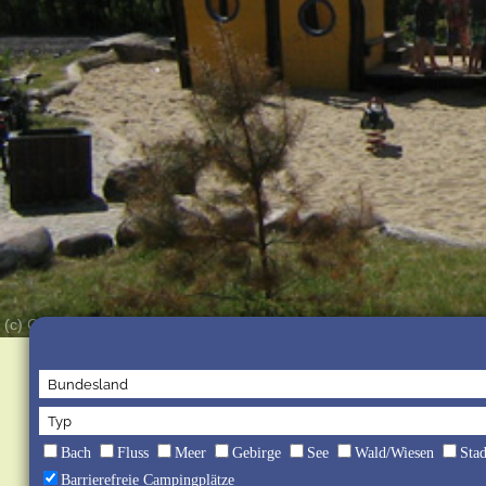
(c) Campingpark Buntspecht
Bach
Fluss
Meer
Gebirge
See
Wald/Wiesen
Sta
Barrierefreie Campingplätze