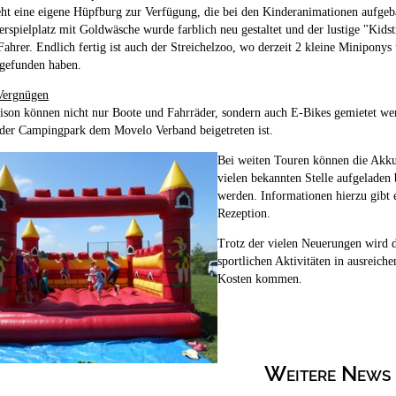
eht eine eigene Hüpfburg zur Verfügung, die bei den Kinderanimationen aufge
rspielplatz mit Goldwäsche wurde farblich neu gestaltet und der lustige "Kidst
 Fahrer. Endlich fertig ist auch der Streichelzoo, wo derzeit 2 kleine Minipony
 gefunden haben.
 Vergnügen
ison können nicht nur Boote und Fahrräder, sondern auch E-Bikes gemietet wer
 der Campingpark dem Movelo Verband beigetreten ist.
Bei weiten Touren können die Akku
vielen bekannten Stelle aufgeladen 
werden. Informationen hierzu gibt 
Rezeption.
Trotz der vielen Neuerungen wird d
sportlichen Aktivitäten in ausreich
Kosten kommen.
Weitere News 