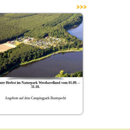
>>>
aturpark Westhavelland vom 01.09. –
Neues vom Campingpark Bu
31.10.
 dem Campingpark Buntspecht
2017 Bereits ab Ostern geöffnet / 