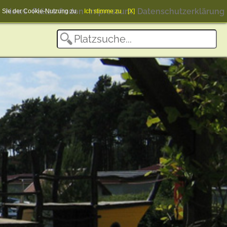
News
Plätze finden
Impressum
Datenschutzerklärung
en Sie der Cookie-Nutzung zu.
Ich stimme zu
[X]