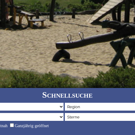
Schnellsuche
dtnah
Ganzjährig geöffnet