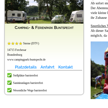
Ab sofort st
Der Abenteue
viele kleine
ihr Zuhause
Sportliches
Camping- & Ferienpark Buntspecht
Ab dieser Sa
möglich, da
Sterne (DTV)
14715 Ferchesar
Brandenburg
www.campingpark-buntspecht.de
Platzdetails
Anfahrt
Kontakt
Stellplätze barrierefrei
Sanitäranlagen barrierefrei
Wesentliche Wege barrierefrei