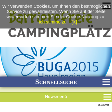
Wir verwenden Cookies, um Ihnen den bestmöglichen
Service zu gewährleisten. Wenn Sie auf der Seite
weitersurfen stimmen Sie der Cookie-Nutzung zu.
Ich stimme zu
[X]
(c) Zweckverband Bundesgartenschau 2015 Havelregion
Schnellsuche
Newsmenü
Bach
Fluss
Meer
Gebirge
See
Wald/Wiesen
21.03.2015
Alle Meldungen
Stadtnah
Ganzjährig geöffnet