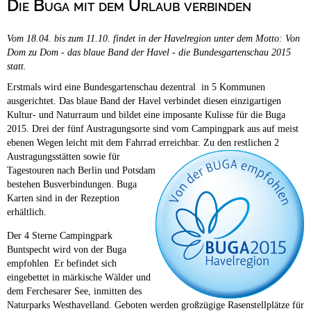
Die Buga mit dem Urlaub verbinden
Campingplätze
Barrierefreie Campingplätze
Vom 18.04. bis zum 11.10. findet in der Havelregion unter dem Motto: Von
Camping & Caravan
Dom zu Dom - das blaue Band der Havel - die Bundesgartenschau 2015
statt.
Touristik
Erstmals wird eine Bundesgartenschau dezentral in 5 Kommunen
ausgerichtet. Das blaue Band der Havel verbindet diesen einzigartigen
Kultur- und Naturraum und bildet eine imposante Kulisse für die Buga
2015. Drei der fünf Austragungsorte sind vom Campingpark aus auf meist
ebenen Wegen leicht mit dem Fahrrad
erreichbar. Zu den restlichen 2
Austragungsstätten sowie für
Tagestouren nach Berlin und Potsdam
bestehen Busverbindungen. Buga
Karten sind in der Rezeption
erhältlich.
Der 4 Sterne Campingpark
Buntspecht wird von der Buga
empfohlen Er befindet sich
eingebettet in märkische Wälder und
dem Ferchesarer See, inmitten des
Naturparks Westhavelland. Geboten werden großzügige Rasenstellplätze für