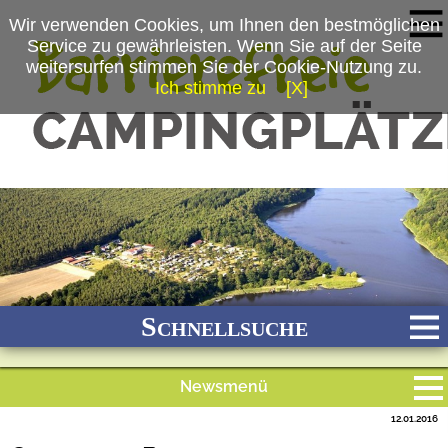
Wir verwenden Cookies, um Ihnen den bestmöglichen
Service zu gewährleisten. Wenn Sie auf der Seite
weitersurfen stimmen Sie der Cookie-Nutzung zu.
Ich stimme zu
[X]
(c) Campingpark Buntspecht
Schnellsuche
Newsmenü
Bach
Fluss
Meer
Gebirge
See
Wald/Wiesen
12.01.2016
Alle Meldungen
Stadtnah
Ganzjährig geöffnet