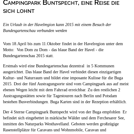
Campingpark Buntspecht, eine Reise die
Campingplätze
Barrierefreie Campingplätze
sich lohnt
Camping & Caravan
Ein Urlaub in der Havelregion kann 2015 mit einem Besuch der
Touristik
Bundesgartenschau verbunden werden
Vom 18.April bis zum 11.Oktober findet in der Havelregion unter dem
Motto: Von Dom zu Dom - das blaue Band der Havel - die
Bundesgartenschau 2015 statt.
Erstmals wird eine Bundesgartenschau dezentral in 5 Kommunen
ausgerichtet. Das blaue Band der Havel verbindet diesen einzigartigen
Kultur- und Naturraum und bildet eine imposante Kulisse für die Buga
2015. Drei der fünf Austragungsorte sind vom Campingpark aus auf meist
ebenen Wegen leicht mit dem Fahrrad erreichbar. Zu den restlichen 2
Austragungsstätten sowie für Tagestouren nach Berlin und Potsdam
bestehen Busverbindungen. Buga Karten sind in der Rezeption erhältlich.
Der 4 Sterne Campingpark Buntspecht wird von der Buga empfohlen Er
befindet sich eingebettet in märkische Wälder und dem Ferchesarer See,
inmitten des Naturparks Westhavelland. Geboten werden großzügige
Rasenstellplätze für Caravans und Wohnmobile, Caravan und