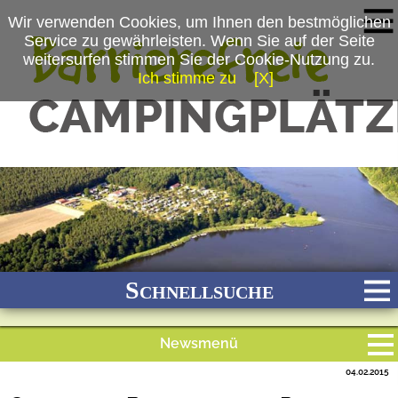
Wir verwenden Cookies, um Ihnen den bestmöglichen
Service zu gewährleisten. Wenn Sie auf der Seite
weitersurfen stimmen Sie der Cookie-Nutzung zu.
Ich stimme zu
[X]
(c) Campingpark Buntspecht
Schnellsuche
Newsmenü
Bach
Fluss
Meer
Gebirge
See
Wald/Wiesen
04.02.2015
Alle Meldungen
Stadtnah
Ganzjährig geöffnet