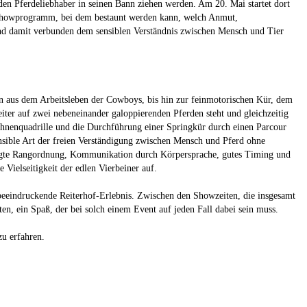
eden Pferdeliebhaber in seinen Bann ziehen werden. Am 20. Mai startet dort
 Showprogramm, bei dem bestaunt werden kann, welch Anmut,
und damit verbunden dem sensiblen Verständnis zwischen Mensch und Tier
den aus dem Arbeitsleben der Cowboys, bis hin zur feinmotorischen Kür, dem
ter auf zwei nebeneinander galoppierenden Pferden steht und gleichzeitig
ahnenquadrille und die Durchführung einer Springkür durch einen Parcour
ensible Art der freien Verständigung zwischen Mensch und Pferd ohne
elegte Rangordnung, Kommunikation durch Körpersprache, gutes Timing und
 Vielseitigkeit der edlen Vierbeiner auf.
beeindruckende Reiterhof-Erlebnis. Zwischen den Showzeiten, die insgesamt
ten, ein Spaß, der bei solch einem Event auf jeden Fall dabei sein muss.
zu erfahren.