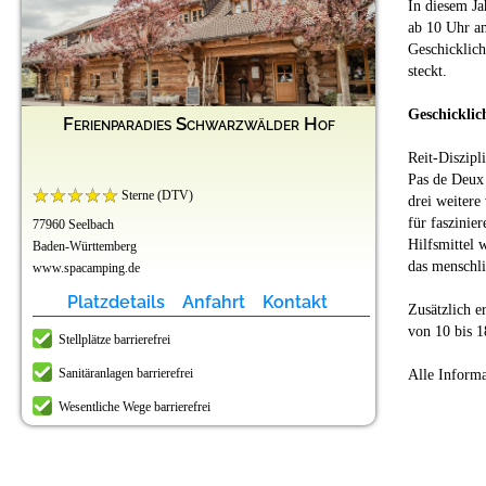
In diesem Ja
ab 10 Uhr a
Geschicklich
steckt.
Geschicklic
Ferienparadies Schwarzwälder Hof
Reit-Diszipl
Pas de Deux 
Sterne (DTV)
drei weitere
für faszinie
77960 Seelbach
Hilfsmittel
Baden-Württemberg
das menschli
www.spacamping.de
Platzdetails
Anfahrt
Kontakt
Zusätzlich e
von 10 bis 1
Stellplätze barrierefrei
Sanitäranlagen barrierefrei
Alle Informa
Wesentliche Wege barrierefrei