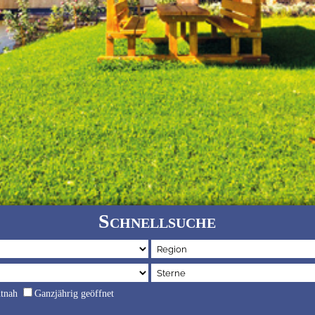
Schnellsuche
dtnah
Ganzjährig geöffnet