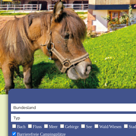
(c) Reitanlage Schwörerhof
Bach
Fluss
Meer
Gebirge
See
Wald/Wiesen
Sta
Barrierefreie Campingplätze