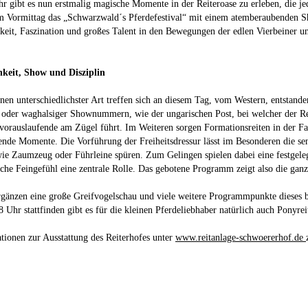
hr gibt es nun erstmalig magische Momente in der Reiteroase zu erleben, die j
m Vormittag das „Schwarzwald´s Pferdefestival“ mit einem atemberaubenden
keit, Faszination und großes Talent in den Bewegungen der edlen Vierbeiner 
hkeit, Show und Disziplin
inen unterschiedlichster Art treffen sich an diesem Tag, vom Western, entstan
oder waghalsiger Shownummern, wie der ungarischen Post, bei welcher der Rei
 vorauslaufende am Zügel führt. Im Weiteren sorgen Formationsreiten in der F
rende Momente. Die Vorführung der Freiheitsdressur lässt im Besonderen die s
 wie Zaumzeug oder Führleine spüren. Zum Gelingen spielen dabei eine festg
che Feingefühl eine zentrale Rolle. Das gebotene Programm zeigt also die ganze
rgänzen eine große Greifvogelschau und viele weitere Programmpunkte dieses 
8 Uhr stattfinden gibt es für die kleinen Pferdeliebhaber natürlich auch Ponyrei
tionen zur Ausstattung des Reiterhofes unter
www.reitanlage-schwoererhof.de