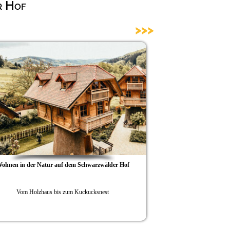
r Hof
>>>
 Natur auf dem Schwarzwälder Hof
Ferienparadies Schwarzwälder Hof
Arbeitsparadie
lzhaus bis zum Kuckucksnest
Neuer Workspace im Turm des 