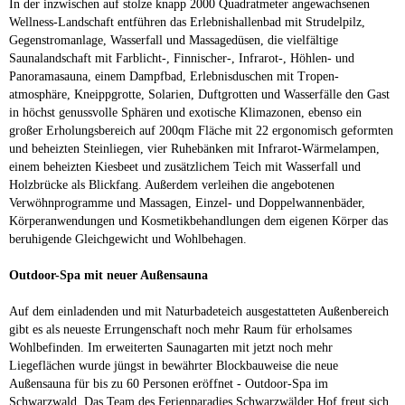
In der inzwischen auf stolze knapp 2000 Quadratmeter angewachsenen
Wellness-Landschaft entführen das Erlebnishallenbad mit Strudelpilz,
Gegenstromanlage, Wasserfall und Massagedüsen, die vielfältige
Saunalandschaft mit Farblicht-, Finnischer-, Infrarot-, Höhlen- und
Panoramasauna, einem Dampfbad, Erlebnisduschen mit Tropen-
atmosphäre, Kneippgrotte, Solarien, Duftgrotten und Wasserfälle den Gast
in höchst genussvolle Sphären und exotische Klimazonen, ebenso ein
großer Erholungsbereich auf 200qm Fläche mit 22 ergonomisch geformten
und beheizten Steinliegen, vier Ruhebänken mit Infrarot-Wärmelampen,
einem beheizten Kiesbeet und zusätzlichem Teich mit Wasserfall und
Holzbrücke als Blickfang. Außerdem verleihen die angebotenen
Verwöhnprogramme und Massagen, Einzel- und Doppelwannenbäder,
Körperanwendungen und Kosmetikbehandlungen dem eigenen Körper das
beruhigende Gleichgewicht und Wohlbehagen.
Outdoor-Spa mit neuer Außensauna
Auf dem einladenden und mit Naturbadeteich ausgestatteten Außenbereich
gibt es als neueste Errungenschaft noch mehr Raum für erholsames
Wohlbefinden. Im erweiterten Saunagarten mit jetzt noch mehr
Liegeflächen wurde jüngst in bewährter Blockbauweise die neue
Außensauna für bis zu 60 Personen eröffnet - Outdoor-Spa im
Schwarzwald. Das Team des Ferienparadies Schwarzwälder Hof freut sich