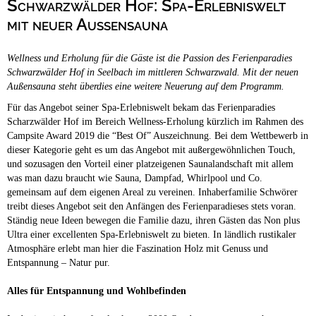
Schwarzwälder Hof: Spa-Erlebniswelt
Campingplätze
Barrierefreie Campingplätze
mit neuer Aussensauna
Camping & Caravan
Wellness und Erholung für die Gäste ist die Passion des Ferienparadies
Touristik
Schwarzwälder Hof in Seelbach im mittleren Schwarzwald. Mit der neuen
Außensauna steht überdies eine weitere Neuerung auf dem Programm.
Für das Angebot seiner Spa-Erlebniswelt bekam das Ferienparadies
Scharzwälder Hof im Bereich Wellness-Erholung kürzlich im Rahmen des
Campsite Award 2019 die “Best Of” Auszeichnung. Bei dem Wettbewerb in
dieser Kategorie geht es um das Angebot mit außergewöhnlichen Touch,
und sozusagen den Vorteil einer platzeigenen Saunalandschaft mit allem
was man dazu braucht wie Sauna, Dampfad, Whirlpool und Co.
gemeinsam auf dem eigenen Areal zu vereinen.
Inhaberfamilie Schwörer
treibt dieses Angebot seit den Anfängen des Ferienparadieses stets voran.
Ständig neue Ideen bewegen die Familie dazu, ihren Gästen das Non plus
Ultra einer excellenten Spa-Erlebniswelt zu bieten. In ländlich rustikaler
Atmosphäre erlebt man hier die Faszination Holz mit Genuss und
Entspannung – Natur pur.
Alles für Entspannung und Wohlbefinden