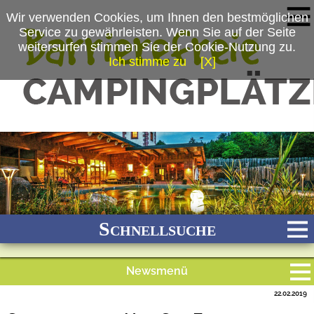
Wir verwenden Cookies, um Ihnen den bestmöglichen
Service zu gewährleisten. Wenn Sie auf der Seite
weitersurfen stimmen Sie der Cookie-Nutzung zu.
Ich stimme zu
[X]
(c) Ferienparadies Schwarzwälder Hof
Schnellsuche
Newsmenü
Bach
Fluss
Meer
Gebirge
See
Wald/Wiesen
22.02.2019
Alle Meldungen
Stadtnah
Ganzjährig geöffnet