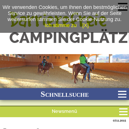
Wir verwenden Cookies, um Ihnen den bestmöglichen
Service zu gewährleisten. Wenn Sie auf der Seite
weitersurfen stimmen Sie der Cookie-Nutzung zu.
Ich stimme zu
[X]
(c) Ferienparadies Schwarzwälder Hof, Familie Schwörer
Schnellsuche
Newsmenü
Bach
Fluss
Meer
Gebirge
See
Wald/Wiesen
07.11.2015
Alle Meldungen
Stadtnah
Ganzjährig geöffnet