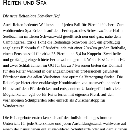
Reiten und Spa
Campingplätze
Barrierefreie Campingplätze
Die neue Reitanlage Schwörer Hof
Camping & Caravan
Auch Reiten bedeutet Wellness – auf jeden Fall für Pferdeliebhaber. Zum
Touristik
wohltuenden Spa-Erlebnis auf dem Ferienparadies Schwarzwälder Hof in
Seelbach im mittleren Schwarzwald gesellt sich neu und ganz nahe dem
Campingareal (zirka 1km) die Reitanlage Schwörer Hof, ein großzügig
angelegtes Eldorado für Pferdefreunde mit einer 20x40m großen Reithalle,
einem Pensionsstall für zirka 25 Pferde und 5,4 ha Koppeln. Zwei helle
und großzügig eingerichtete Ferienwohnungen mit Wohn-Essküche im EG
und zwei Schlafräumen im OG für bis zu 7 Personen bieten das Domizil
für den Reiter während in der angeschlossenen professionell geführten
Pferdepension die edlen Vierbeiner ihre optimale Versorgung finden. Die
Reitanlage bietet eine erstklassige Kombination von naturverbundender
Fitness auf dem Pferderücken und entspanntem Urlaubsgefühl mit vielen
Möglichkeiten, egal ob für Reiterferien mit eigenem Pferd, auf den
vorhandenen Schulpferden oder einfach als Zwischenstopp für
Wanderreiter.
Die Reitangebote erstrecken sich auf den individuell abgestimmten
Unterricht für jede Altersklasse und jeden Ausbildungsstand, wahlweise auf
einem der hauseigenen gut ausgebildeten Schulpferde oder auf dem eigenen