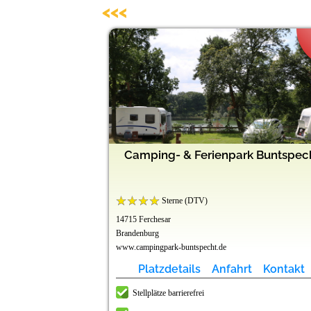
<<<
ing Penzlin
rähenberg"
Oberweis
Doktorsee
r Teich
Lörrach
Camping- & Ferienpark Buntspec
Sterne (DTV)
14715 Ferchesar
Brandenburg
.php/de/
www.campingpark-buntspecht.de
t
t
t
t
t
t
Kontakt
Kontakt
Kontakt
Kontakt
Kontakt
Kontakt
Platzdetails
Anfahrt
Kontakt
Stellplätze barrierefrei