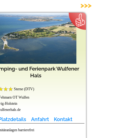
>>>
mping- und Ferienpark Wulfener
Camping-Grünt
Hals
Sterne (DTV)
Sterne (DTV
Fehmarn OT Wulfen
87497 Wertach
ig-Holstein
Bayern
lfenerhals.de
www.camping-gruentensee
Platzdetails
Anfahrt
Kontakt
Platzdetails
nitäranlagen barrierefrei
Sanitäranlagen barrier