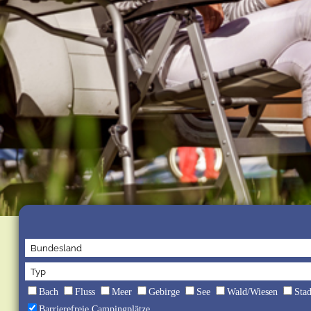
Bach
Fluss
Meer
Gebirge
See
Wald/Wiesen
Sta
Barrierefreie Campingplätze