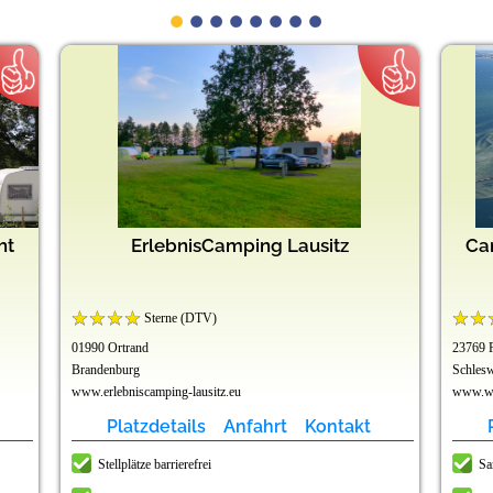
ht
ErlebnisCamping Lausitz
Ca
Sterne (DTV)
01990 Ortrand
23769 
Brandenburg
Schlesw
www.erlebniscamping-lausitz.eu
www.wu
Platzdetails
Anfahrt
Kontakt
Stellplätze barrierefrei
Sa