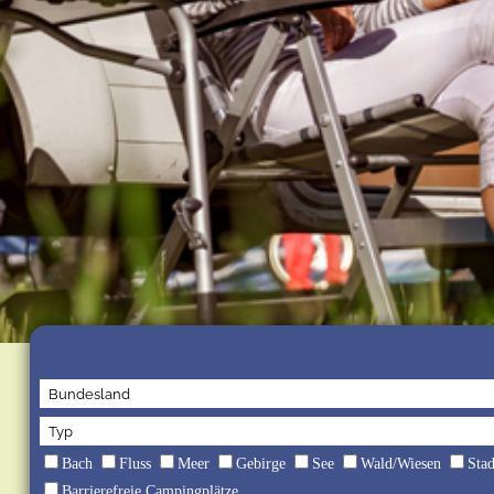
Bach
Fluss
Meer
Gebirge
See
Wald/Wiesen
Sta
Barrierefreie Campingplätze