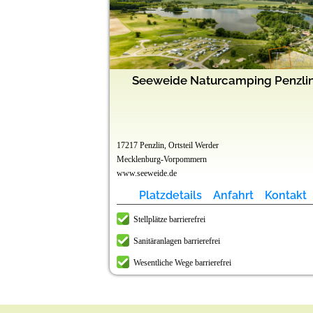
rk Teichmann
Seeweide Naturcamping Penzli
17217 Penzlin, Ortsteil Werder
Mecklenburg-Vorpommern
www.seeweide.de
t
Kontakt
Platzdetails
Anfahrt
Kontakt
Stellplätze barrierefrei
Sanitäranlagen barrierefrei
Wesentliche Wege barrierefrei