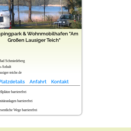
pingpark & Wohnmobilhafen "Am
Campingpl
Großen Lausiger Teich"
Sterne (
Bad Schmiedeberg
17454 Ostseebad Zinnowi
n-Anhalt
Mecklenburg-Vorpommer
siger-teiche.de
www.camping-zinnowitz.
Platzdetails
Anfahrt
Kontakt
Platzdetails
llplätze barrierefrei
Sanitäranlagen barrier
nitäranlagen barrierefrei
sentliche Wege barrierefrei