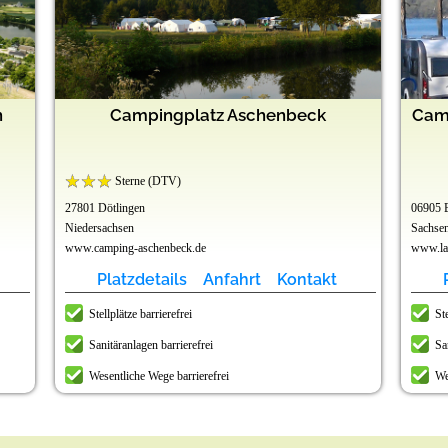
n
Campingplatz Aschenbeck
Cam
Sterne (DTV)
27801 Dötlingen
06905 
Niedersachsen
Sachse
www.camping-aschenbeck.de
www.lau
Platzdetails
Anfahrt
Kontakt
Stellplätze barrierefrei
Ste
Sanitäranlagen barrierefrei
Sa
Wesentliche Wege barrierefrei
We