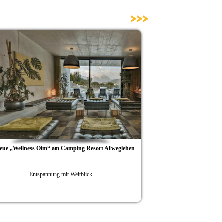
>>>
lness Oim“ am Camping Resort Allweglehen
Camping Resort Allweglehen b
Entspannung mit Weitblick
Biken, Yoga und Allweg