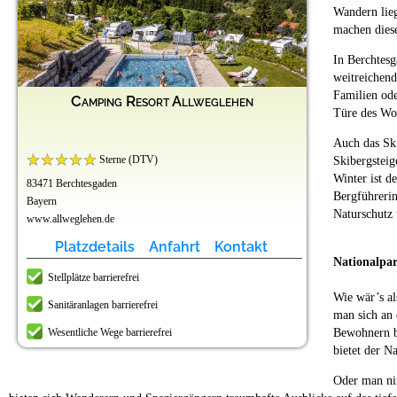
Wandern lieg
machen diese
In Berchtesg
weitreichend
Familien ode
Camping Resort Allweglehen
Türe des Wo
Auch das Ski
Sterne (DTV)
Skibergsteig
Winter ist d
83471 Berchtesgaden
Bergführerin
Bayern
Naturschutz 
www.allweglehen.de
Platzdetails
Anfahrt
Kontakt
Nationalpar
Stellplätze barrierefrei
Wie wär’s al
Sanitäranlagen barrierefrei
man sich an 
Wesentliche Wege barrierefrei
Bewohnern bi
bietet der N
Oder man nim