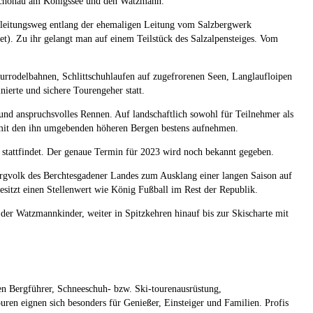
f Schönau am Königssee und den Watzmann.
eleitungsweg entlang der ehemaligen Leitung vom Salzbergwerk
et). Zu ihr gelangt man auf einem Teilstück des Salzalpensteiges. Vom
turrodelbahnen, Schlittschuhlaufen auf zugefrorenen Seen, Langlaufloipen
ierte und sichere Tourengeher statt.
 und anspruchsvolles Rennen. Auf landschaftlich sowohl für Teilnehmer als
 mit den ihn umgebenden höheren Bergen bestens aufnehmen.
stattfindet. Der genaue Termin für 2023 wird noch bekannt gegeben.
ergvolk des Berchtesgadener Landes zum Ausklang einer langen Saison auf
besitzt einen Stellenwert wie König Fußball im Rest der Republik.
 der Watzmannkinder, weiter in Spitzkehren hinauf bis zur Skischarte mit
n Bergführer, Schneeschuh- bzw. Ski-tourenausrüstung,
en eignen sich besonders für Genießer, Einsteiger und Familien. Profis