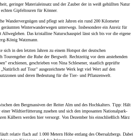
eit, geringer Materialeinsatz und der Zauber der in weiß gehüllten Natur
 echten Gipfeltouren für Könner.
iche Wandervergnügen und pflegt seit Jahren ein rund 200 Kilometer
ut geräumten Winterwanderwegen unterwegs. Insbesondere ein Anreiz für
lweglehen. Das kristalline Naturschauspiel lässt sich bis vor die eigene
 Berg-König Watzmann.
e sich in den letzten Jahren zu einem Hotspot der deutschen
ich Tourengeher die Ruhe der Bergwelt. Rechtzeitig vor dem anstehenden
en“ erschienen, geschrieben von Nina Schlesener, staatlich geprüfte
„Natürlich auf Tour“ ausgezeichnete Werk legt viel Wert auf den
hutzzonen und deren Bedeutung für die Tier- und Pflanzenwelt.
zwischen den Bergmassiven der Reiter Alm und des Hochkalters. Tipp: Hält
 einer Wildtierfütterung zusehen und sich den imposanten Nationalpark-
ren Kälbern werden hier versorgt. Von Dezember bis einschließlich März
äuft relativ flach auf 1.000 Metern Höhe entlang des Obersalzbergs. Dabei