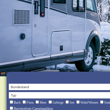
(c) Camping-Resort Allweglehen
Bach
Fluss
Meer
Gebirge
See
Wald/Wiesen
Sta
Barrierefreie Campingplätze