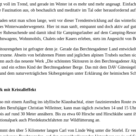
t voll im Trend, und gerade im Winter ist es mehr und mehr angesagt. Einfachh
 Faszination aus, ob beschaulich und meditativ im Tal oder herausfordernd auf
aden setzt man schon lange, weit vor dieser Trendentwicklung auf das winterl
es Winterwanderwegenetz. Hier ist man sanft, entspannt und doch aktiv auf g
r Ruhesuchende und damit ideal für Campingurlauber auf dem Camping-Resort Al
hnwagens, Wohnmobils, Chalets oder Kasers erleben, stets im Angesicht von
tourengehen ist gefragter denn je. Gerade das Berchtesgadener Land entwickelt
erszene. Abseits von befahrenen Pisten und jeglichen alpinen Trubels suchen s
enn auch das neueste Werk „Die schönsten Skitouren in den Berchtesgadener Alp
 und ein echtes Kind der Berchtesgadener Berge. Das mit dem DAV Gütesiegel 
und dem naturverträglichen Skibergsteigen unter Erklärung der heimischen Sc
k mit Kristalleffekt
so mit einem Ausflug ins idyllische Klausbachtal, einer faszinierenden Route 
den Berufsjäger Christian Willeitner, kann man täglich zwischen 14 und 15 Uhr
s auf rund 30 Meter annähern. Bis zu etwa 60 Hirsche und Hirschkühe samt ih
ationalpark auch Pferdekutschfahrten zur Wildfütterung an.
mt den über 5 Kilometer langen Carl von Linde Weg unter die Stiefel. Er verl