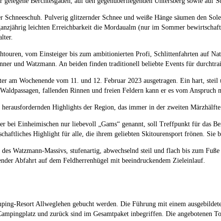
fer gelegene Berchtesgaden, auf den gegenüberliegenden Untersberg sowie au
er Schneeschuh. Pulverig glitzernder Schnee und weiße Hänge säumen den Sol
r ganzjährig leichten Erreichbarkeit die Mordaualm (nur im Sommer bewirtschaft
lter.
touren, vom Einsteiger bis zum ambitionierten Profi, Schlittenfahrten auf Na
ner und Watzmann. An beiden finden traditionell beliebte Events für durchtrain
nter am Wochenende vom 11. und 12. Februar 2023 ausgetragen. Ein hart, steil
n Waldpassagen, fallenden Rinnen und freien Feldern kann er es vom Anspruch
rausfordernden Highlights der Region, das immer in der zweiten Märzhälfte 
r bei Einheimischen nur liebevoll „Gams“ genannt, soll Treffpunkt für das B
chaftliches Highlight für alle, die ihrem geliebten Skitourensport frönen. Sie 
de des Watzmann-Massivs, stufenartig, abwechselnd steil und flach bis zum Fuße
ender Abfahrt auf dem Feldherrenhügel mit beeindruckendem Zieleinlauf.
mping-Resort Allweglehen gebucht werden. Die Führung mit einem ausgebildete
ampingplatz und zurück sind im Gesamtpaket inbegriffen. Die angebotenen Tour