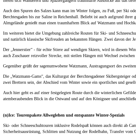
bieten sich Wanderern und Spaziergängern traumhafte Ausblicke auf das tie
Auch den Spuren des Salzes kann man im Winter folgen, zu Fuß, per Ski od
Berchtesgaden bis zur Saline in Reichenhall. Beliebt ist auch aufgrund ihre
Almgelände genießt man einen traumhaftem Blick auf Watzmann und Hochka
Im weiteren bietet die Umgebung zahlreiche Routen für Ski- und Schneeschuh
und natürlich klassische Skifreuden an bekannten Hängen. Zwei davon der Jen
Der „Jennerstier“ - für echte Stiere auf wendigen Skiern, wird in diesem Wi
auch Zuschauer reizvoller Strecke, mit steilen Hängen mit Wechsel zwische
Gegenüber grüßt der sagenumwobene Watzmann, Austragungsort des zweiten he
Die „Watzmann-Gams“, das Kulturgut der Berchtesgadener Skibergsteiger ode
zwei Brettern sein, der Abschied vom Winter sowie ein sportliches und gesells
Auch hier geht es auf einer festgelegten Route durch die winterlichen Gefil
atemberaubenden Blick in die Ostwand und auf den Königssee und anschließ
(n)Ice: Tourenpakete Allweglehen und entspannte Winter-Spezials
Ski- oder Schneeschuhtouren inklusive Rodelspaß können auch direkt ab Ca
Sicherheitsausrüstung, Schlitten und Nutzung der Rodelbahn, Transfer vom C