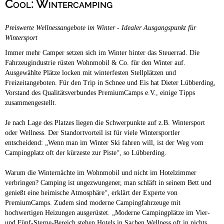
Cool: Wintercamping
Campingplätze
Barrierefreie Campingplätze
Preiswerte Wellnessangebote im Winter - Idealer Ausgangspunkt für
Camping & Caravan
Wintersport
Touristik
Immer mehr Camper setzen sich im Winter hinter das Steuerrad. Die
Fahrzeugindustrie rüsten Wohnmobil & Co. für den Winter auf.
Ausgewählte Plätze locken mit winterfesten Stellplätzen und
Freizeitangeboten. Für den Trip in Schnee und Eis hat Dieter Lübberding,
Vorstand des Qualitätsverbundes PremiumCamps e.V., einige Tipps
zusammengestellt.
Je nach Lage des Platzes liegen die Schwerpunkte auf z.B. Wintersport
oder Wellness. Der Standortvorteil ist für viele Wintersportler
entscheidend: „Wenn man im Winter Ski fahren will, ist der Weg vom
Campingplatz oft der kürzeste zur Piste“, so Lübberding.
Warum die Winternächte im Wohnmobil und nicht im Hotelzimmer
verbringen? Camping ist ungezwungener, man schläft in seinem Bett und
genießt eine heimische Atmosphäre“, erklärt der Experte von
PremiumCamps. Zudem sind moderne Campingfahrzeuge mit
hochwertigen Heizungen ausgerüstet. „Moderne Campingplätze im Vier-
und Fünf-Sterne-Bereich stehen Hotels in Sachen Wellness oft in nichts