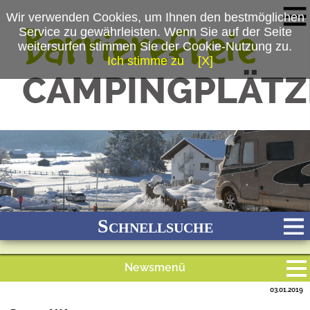
Wir verwenden Cookies, um Ihnen den bestmöglichen
Service zu gewährleisten. Wenn Sie auf der Seite
weitersurfen stimmen Sie der Cookie-Nutzung zu.
Ich stimme zu
[X]
(c) Martin Frühschütz/Camping Resort Zugspitze
Schnellsuche
Newsmenü
Bach
Fluss
Meer
Gebirge
See
Wald/Wiesen
03.01.2019
Alle Meldungen
Stadtnah
Ganzjährig geöffnet