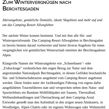
Zum Wintervergnügen nach
Campingplätze
Barrierefreie Campingplätze
Berchtesgaden
Camping & Caravan
Aktivangebote, gemütliche Domizile, ideale Skigebiete und mehr auf und
Touristik
um das Camping-Resort Allweglehen
Der nächste Winter kommt bestimmt. Und mit ihm alle Ski- und
Wintersportsfreunde. Das Camping-Resort Allweglehen in Berchtesgaden
ist bereits bestens darauf vorbereitet und bietet diverse Angebote für einen
vergnüglichen wie gemütlichen Winterurlaub inmitten der Berchtesgadener
Alpen.
Klangvolle Namen der Winterangebote wie „Schneehasen“- oder
„Eisbocktage“ verdeutlichen den engen Bezug zur Natur und dem
angrenzenden Nationalpark Berchtesgaden, in dessen Gefilden beschauliche
Ski- und Schneeschuhtouren ausgehend vom Camping-Resort angeboten
werden. Diese finden unter der fachkundigen Führung von eigens dafür
ausgebildeten Tourenführern statt und versprechen neben dem Natur- und
Sporterlebnis ein Rundum-Wohlfühlpaket mit Saunen, Thermalbad,
Wellnessbehandlungen und Übernachtung auf dem Camping-Areal.
Entweder genießt man den Aufenthalt in den urigen neuen Almkasern, in
Woodlodges, Alpen-Chalets oder im eigenen Wohnwagen oder Wohnmobil.