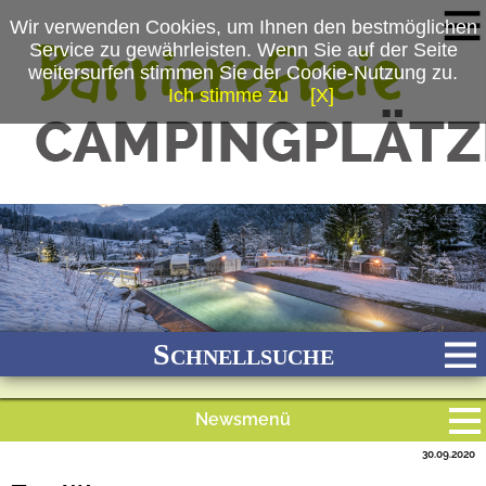
Wir verwenden Cookies, um Ihnen den bestmöglichen
Service zu gewährleisten. Wenn Sie auf der Seite
weitersurfen stimmen Sie der Cookie-Nutzung zu.
Ich stimme zu
[X]
(c) Camping Allweglehen GmbH
Schnellsuche
Newsmenü
Bach
Fluss
Meer
Gebirge
See
Wald/Wiesen
30.09.2020
Alle Meldungen
Stadtnah
Ganzjährig geöffnet