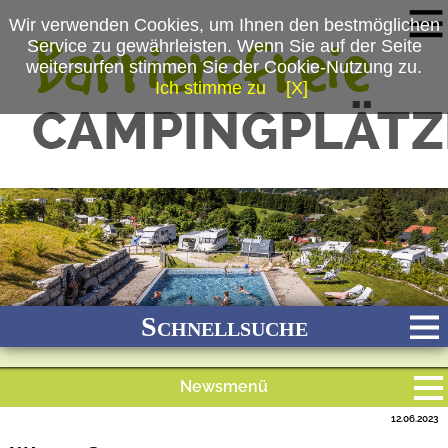
Wir verwenden Cookies, um Ihnen den bestmöglichen
Service zu gewährleisten. Wenn Sie auf der Seite
weitersurfen stimmen Sie der Cookie-Nutzung zu.
Ich stimme zu
[X]
(c) Camping-Resort Allweglehen
Schnellsuche
Newsmenü
Bach
Fluss
Meer
Gebirge
See
Wald/Wiesen
12.06.2023
Alle Meldungen
Stadtnah
Ganzjährig geöffnet