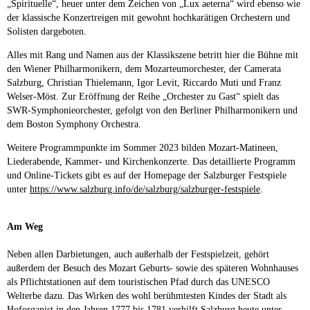
„Spirituelle“, heuer unter dem Zeichen von „Lux aeterna“ wird ebenso wie
der klassische Konzertreigen mit gewohnt hochkarätigen Orchestern und
Solisten dargeboten.
Alles mit Rang und Namen aus der Klassikszene betritt hier die Bühne mit
den Wiener Philharmonikern, dem Mozarteumorchester, der Camerata
Salzburg, Christian Thielemann, Igor Levit, Riccardo Muti und Franz
Welser-Möst. Zur Eröffnung der Reihe „Orchester zu Gast“ spielt das
SWR-Symphonieorchester, gefolgt von den Berliner Philharmonikern und
dem Boston Symphony Orchestra.
Weitere Programmpunkte im Sommer 2023 bilden Mozart-Matineen,
Liederabende, Kammer- und Kirchenkonzerte. Das detaillierte Programm
und Online-Tickets gibt es auf der Homepage der Salzburger Festspiele
unter
https://www.salzburg.info/de/salzburg/salzburger-festspiele
.
Am Weg
Neben allen Darbietungen, auch außerhalb der Festspielzeit, gehört
außerdem der Besuch des Mozart Geburts- sowie des späteren Wohnhauses
als Pflichtstationen auf dem touristischen Pfad durch das UNESCO
Welterbe dazu. Das Wirken des wohl berühmtesten Kindes der Stadt als
Hoforganist in den Jahren 1777 bis 1781 verhilft Salzburg heute unter