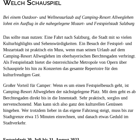
Welch Schauspiel
Campingplätze
Barrierefreie Campingplätze
Bei einem Outdoor- und Wellnessurlaub auf Camping-Resort Allweglehen
Camping & Caravan
lohnt ein Ausflug in die nahegelegene Mozart- und Festspielstadt Salzburg
Touristik
Das sollte man nutzen: Eine Fahrt nach Salzburg, die Stadt mit so vielen
Kulturhighlights und Sehenswürdigkeiten. Ein Besuch der Festspiel- und
Mozartstadt ist praktisch ein Muss, wenn man seinen Urlaub auf dem
Camping-Resort Allweglehen im oberbayerischen Berchtesgaden verbringt.
Als Festspielstadt bietet die österreichische Metropole von Opern über
Schauspiele bis hin zu Konzerten das gesamte Repertoire für den
kulturfreudigen Gast.
Großer Vorteil für Camper: Wenn es um einen Festspielbesuch geht, ist
Camping-Resort Allweglehen der nächstgelegene Platz. Mit dem geht es ab
Berchtesgaden direkt bis in die Innenstadt. Sehr praktisch, sorglos und
nervenschonend. Man kann sich also ganz den kulturellen Genüssen
hingeben. Wer trotzdem lieber in das eigene Fahrzeug steigt, muss bis zur
Stadtgrenze etwa 15 Minuten einrechnen, und danach etwas Geduld im
Stadtverkehr.
Festspielzeit 20. Juli bis 31. August 2023