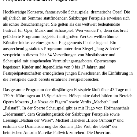
Hochkarätige Konzerte, fantasievolle Schauspiele, dramatische Oper! Die
alljährlich im Sommer stattfindenden Salzburger Festspiele erweisen sich
als echter Besuchermagnet. Sie gelten als das weltweit bedeutendste
Festival für Oper, Musik und Schauspiel. Wen wundert‘s, denn das breit
gefächerte Programm begeistert mit großen Werken weltberühmter
Künstler inklusive eines großen Engagements für die Jugend. Ein
ansprechend gestaltetes Programm unter dem Siegel „Jung & Jeder“
verspricht in diesem Jahr 34 Vorstellungen von Musiktheater und
Schauspiel mit eingehenden Vermittlungsangeboten. Operncamps
begeistern Kinder und Jugendliche von 9 bis 17 Jahren und
Festspielpatenschaften ermöglichen jungen Erwachsenen die Einführung in
die Festspiele durch bereits erfahrene Festspielbesucher.
Das gesamte Programm der diesjährigen Festspiele läuft über 43 Tage mit
179 Aufführungen an 15 Spielstätten. Höhepunkte dabei bilden im Bereich
Opern Mozarts „Le Nozze de Figaro“ sowie Verdis „Macbeth“ und
„Falstaff“. In der Sparte Schauspiel gibt es mit Hugo von Hofmannsthals
„Jedermann“, dem Gründungsstück der Salzburger Festspiele sowie
Lessings „Nathan der Weise“, Michael Hanekes „Liebe (Amour)“ und
erstmals die Dramatisierung des Romans „Die Wut, die bleibt“ der
heimischen Autorin Mareike Fallwick zu sehen. Die Ouverture