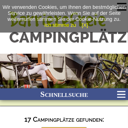
Wir verwenden Cookies, um Ihnen den bestmöglichen
Service zu gewährleisten. Wenn Sie auf der Seite
weitersurfen stimmen Sie der Cookie-Nutzung zu.
Ich stimme zu
[X]
Schnellsuche
17 Campingplätze gefunden:
Bach
Fluss
Meer
Gebirge
See
Wald/Wiesen
Stadtnah
Ganzjährig geöffnet