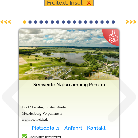
Freitext: Insel
X
Barrierefreie Campingplätze
<<<
>>>
Seeweide Naturcamping Penzlin
17217 Penzlin, Ortsteil Werder
Mecklenburg-Vorpommern
www.seeweide.de
Platzdetails
Anfahrt
Kontakt
Stellplätze barrierefrei