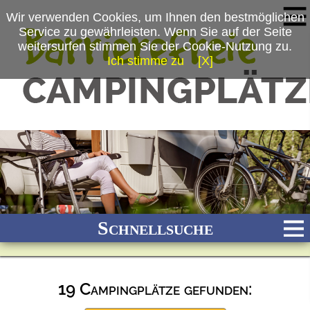
Wir verwenden Cookies, um Ihnen den bestmöglichen
Service zu gewährleisten. Wenn Sie auf der Seite
weitersurfen stimmen Sie der Cookie-Nutzung zu.
Ich stimme zu
[X]
Schnellsuche
19 Campingplätze gefunden:
Bach
Fluss
Meer
Gebirge
See
Wald/Wiesen
Stadtnah
Ganzjährig geöffnet