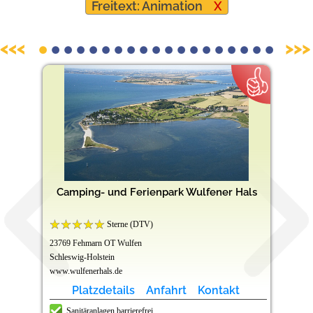
Freitext: Animation
X
Barrierefreie Campingplätze
<<<
>>>
Camping- und Ferienpark Wulfener Hals
Sterne (DTV)
23769 Fehmarn OT Wulfen
Schleswig-Holstein
www.wulfenerhals.de
Platzdetails
Anfahrt
Kontakt
Sanitäranlagen barrierefrei