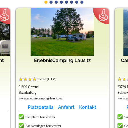
ht
ErlebnisCamping Lausitz
Ca
Sterne (DTV)
01990 Ortrand
23769 
Brandenburg
Schlesw
www.erlebniscamping-lausitz.eu
www.wu
Platzdetails
Anfahrt
Kontakt
Stellplätze barrierefrei
Sa
Sanitäranlagen barrierefrei
Ga