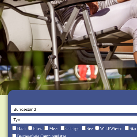
Bach
Fluss
Meer
Gebirge
See
Wald/Wiesen
Sta
Barrierefreie Campingplätze