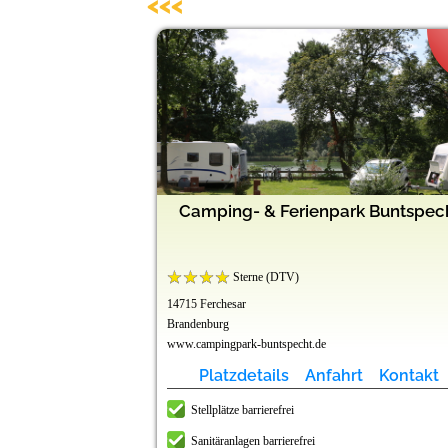
<<<
d Freizeitpark
ing Penzlin
ungsborn
Oberweis
ibad AöR
r Teich
Camping- & Ferienpark Buntspec
lnessparadies
Sterne (DTV)
14715 Ferchesar
Brandenburg
www.campingpark-buntspecht.de
t
t
t
t
t
t
Kontakt
Kontakt
Kontakt
Kontakt
Kontakt
Kontakt
Platzdetails
Anfahrt
Kontakt
Stellplätze barrierefrei
Sanitäranlagen barrierefrei