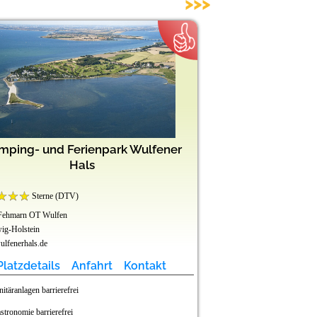
>>>
mping- und Ferienpark Wulfener
Freizeit
Hals
Sterne (DTV)
Sterne (DTV)
Fehmarn OT Wulfen
45711 Datteln
ig-Holstein
Nordrhein-Westfalen
lfenerhals.de
www.freizeitpark-klauken
Platzdetails
Anfahrt
Kontakt
Platzdetails
nitäranlagen barrierefrei
Stellplätze barrierefrei
stronomie barrierefrei
Sanitäranlagen barrier