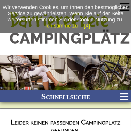
Wir verwenden Cookies, um Ihnen den bestmöglichen
Service zu gewährleisten. Wenn Sie auf der Seite
weitersurfen stimmen Sie der Cookie-Nutzung zu.
Ich stimme zu
[X]
Schnellsuche
Leider keinen passenden Campingplatz
Bach
Fluss
Meer
Gebirge
See
Wald/Wiesen
gefunden.
Stadtnah
Ganzjährig geöffnet