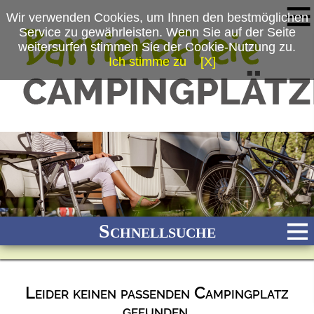
Wir verwenden Cookies, um Ihnen den bestmöglichen
Service zu gewährleisten. Wenn Sie auf der Seite
weitersurfen stimmen Sie der Cookie-Nutzung zu.
Ich stimme zu
[X]
Schnellsuche
Leider keinen passenden Campingplatz
Bach
Fluss
Meer
Gebirge
See
Wald/Wiesen
gefunden.
Stadtnah
Ganzjährig geöffnet