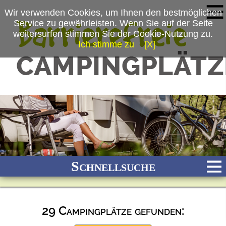
Wir verwenden Cookies, um Ihnen den bestmöglichen
Service zu gewährleisten. Wenn Sie auf der Seite
weitersurfen stimmen Sie der Cookie-Nutzung zu.
Ich stimme zu
[X]
Schnellsuche
29 Campingplätze gefunden:
Bach
Fluss
Meer
Gebirge
See
Wald/Wiesen
Stadtnah
Ganzjährig geöffnet