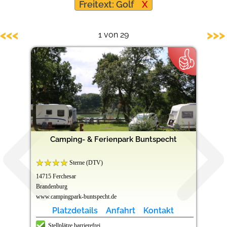
Freitext: Golf
X
Barrierefreie Campingplätze
<<<
>>>
1 von 29
Camping- & Ferienpark Buntspecht
Sterne (DTV)
14715 Ferchesar
Brandenburg
www.campingpark-buntspecht.de
Platzdetails
Anfahrt
Kontakt
Stellplätze barrierefrei